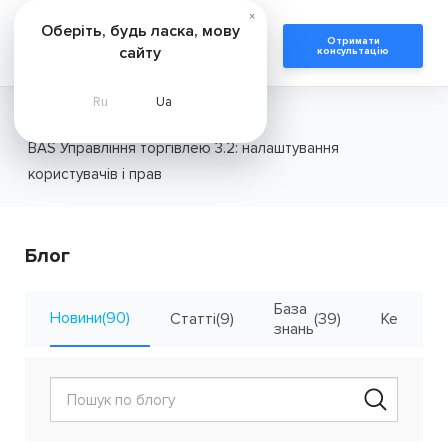
×
Оберіть, будь ласка, мову
Отримати
сайту
консультацію
Ru
Ua
Головна
Новини
BAS Управління торгівлею 3.2: налаштування
користувачів і прав
Блог
База
Новини
(90)
Статті
(9)
(39)
Кейси
(7)
знань