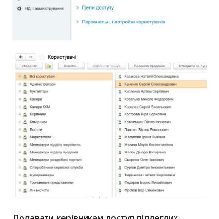
Додавати керівникам доступ підлеглих