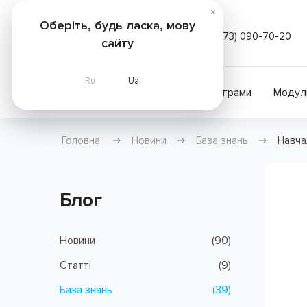
×
Оберіть, будь ласка, мову
(073) 090-70-20
сайту
Ru
Ua
Послуги
Курси
Програми
Модул
Головна
Новини
База знань
Навчал
Блог
Новини
(90)
Статті
(9)
База знань
(39)