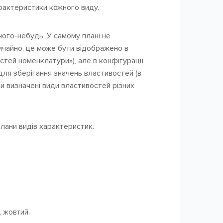
арактеристики кожного виду.
ого-небудь. У самому плані не
вичайно, це може бути відображено в
стей номенклатури»), але в конфігурації
для зберігання значень властивостей (в
ути визначені види властивостей різних
Плани видів характеристик.
, жовтий.