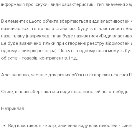
інформація про існуючі види характеристик і типі значення х
В елементах цього об'єкта зберігаються види властивостей ч
визначається, то до чого ставитися будуть ці властивості. З
назві плану (наприклад, план буде називатися «Види властиво
це буде визначено тільки при створенні реєстру відомостей 
одному з вимірів регістра). По суті, в одному плані можуть б
об'єктів - товарів, контрагентів, і т.д.
Але, напевно, частіше для різних об'єктів створюються свої 
Отже, в плані зберігаються види властивостей чого-небудь.
Наприклад:
Вид властивості - колір, значення виду властивостей - синій