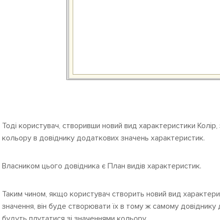
Тоді користувач, створивши новий вид характеристики Колір,
кольору в довіднику додаткових значень характеристик.
Власником цього довідника є План видів характеристик.
Таким чином, якщо користувач створить новий вид характери
значення, він буде створювати їх в тому ж самому довіднику
будуть плутатися зі значеннями кольору.