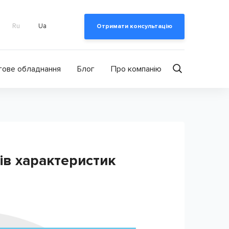
Ru
Ua
Отримати консультацію
гове обладнання
Блог
Про компанію
дів характеристик