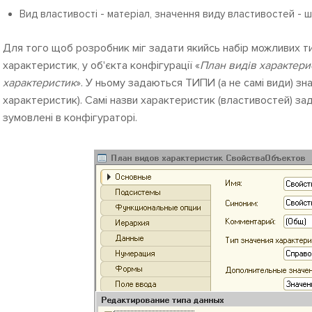
Вид властивості - матеріал, значення виду властивостей - шк
Для того щоб розробник міг задати якийсь набір можливих ти
характеристик, у об'єкта конфігурації «
План видів характери
характеристик
». У ньому задаються ТИПИ (а не самі види) зн
характеристик). Самі назви характеристик (властивостей) за
зумовлені в конфігураторі.