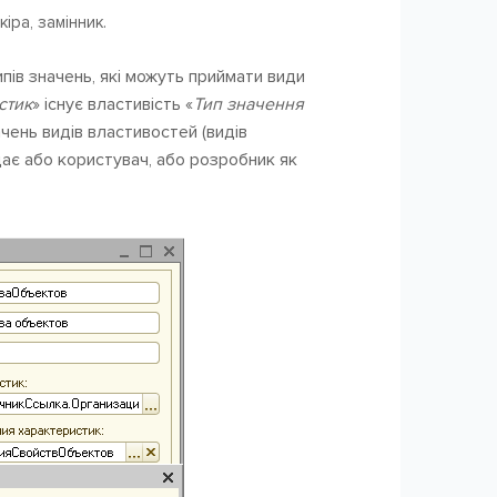
іра, замінник.
пів значень, які можуть приймати види
стик
» існує властивість «
Тип значення
ачень видів властивостей (видів
дає або користувач, або розробник як