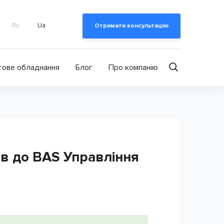
Ru
Ua
Отримати консультацію
гове обладнання
Блог
Про компанію
в до BAS Управління