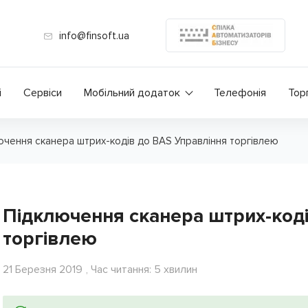
info@finsoft.ua
і
Сервіси
Мобільний додаток
Телефонія
Тор
ючення сканера штрих-кодів до BAS Управління торгівлею
Підключення сканера штрих-коді
торгівлею
21 Березня 2019
, Час читання: 5 хвилин