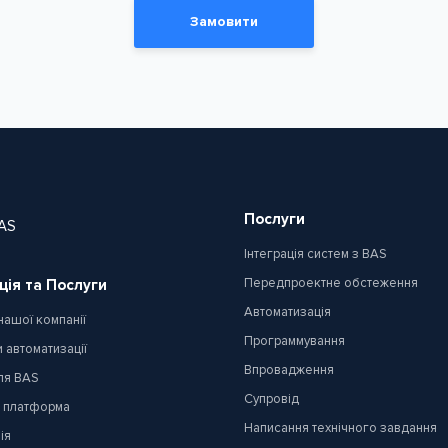
Замовити
Послуги
AS
Інтеграція систем з BAS
Передпроектне обстеження
ція та Послуги
Автоматизація
нашої компанії
Программування
 автоматизації
Впровадження
ля BAS
Супровід
 платформа
Написання технічного завдання
ія