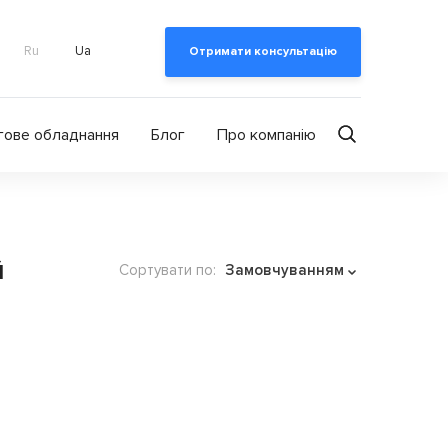
Ru
Ua
Отримати консультацію
гове обладнання
Блог
Про компанію
й
Сортувати по:
Замовчуванням