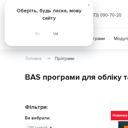
×
Оберіть, будь ласка, мову
(073) 090-70-20
сайту
Ru
Ua
Послуги
Курси
Програми
Модул
Головна
Програми
BAS програми для обліку т
Фільтри:
Новинки
Ви вибрали:
ПРОдавай