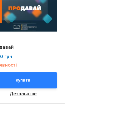
давай
00
грн
явності
Купити
Детальніше