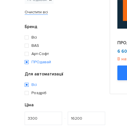
Очистити всі
Бренд
Всі
ПРО
BAS
6 6
Арт-Софт
В на
ПРОдавай
Для автоматизації
Всі
Роздріб
Ціна
-