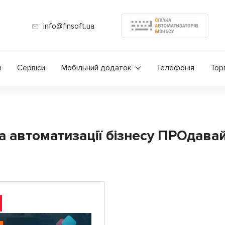
info@finsoft.ua
і
Сервіси
Мобільний додаток
Телефонія
Тор
а автоматизації бізнесу ПРОдава