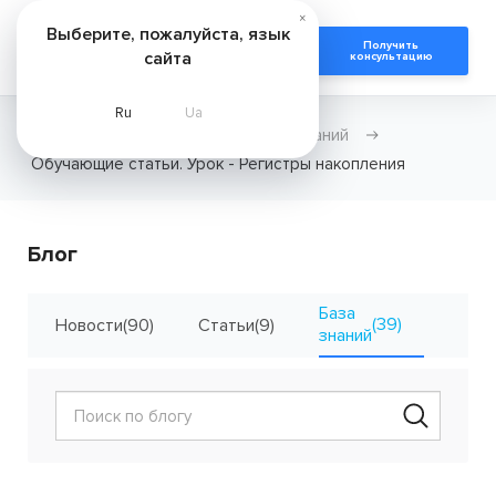
×
Выберите, пожалуйста, язык
Получить
сайта
консультацию
Ru
Ua
Главная
Новости
База знаний
Обучающие статьи. Урок - Регистры накопления
Блог
База
(39)
Новости
(90)
Статьи
(9)
Кейсы
знаний