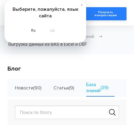
×
Выберите, пожалуйста, язык
Получить
сайта
консультацию
Ru
Ua
Главная
Новости
База знаний
Выгрузка данных из BAS в Excel и DBF
Блог
База
(39)
Новости
(90)
Статьи
(9)
Кейсы
знаний