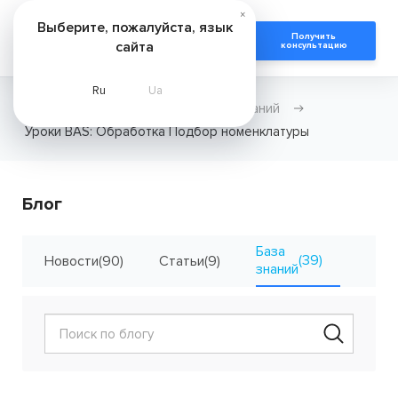
×
Выберите, пожалуйста, язык
Получить
сайта
консультацию
Ru
Ua
Главная
Новости
База знаний
Уроки BAS: Обработка Подбор номенклатуры
Блог
База
(39)
Новости
(90)
Статьи
(9)
Кейсы
знаний