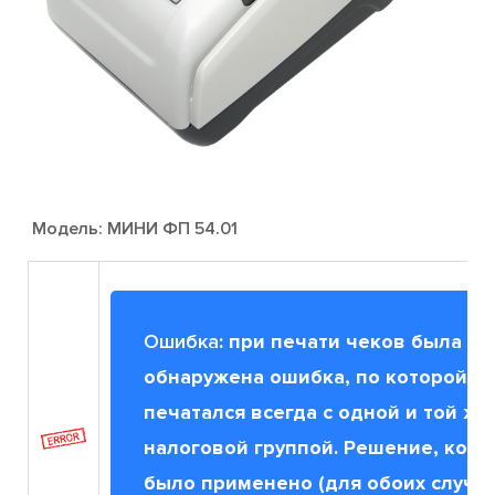
Модель: МИНИ ФП 54.01
Ошибка
: при печати чеков была
обнаружена ошибка, по которой т
печатался всегда с одной и той же
налоговой группой. Решение, кото
было применено (для обоих случае