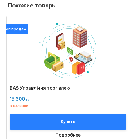
Похожие товары
Топ продаж
BAS Управління торгівлею
BA
15 600
12
грн
В наличии
В 
Купить
Подробнее